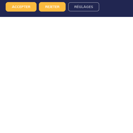
ACCEPTER
REJETER
RÉGLAGES
Suggestion de parcours
Lieux d'embarquement
Cap Ferret – Jetée Bélisaire
Allée de Bélisaire,
33950 Lège-Cap-Ferret
L'adresse exacte de votre lieu d'embarquement
vous sera notifié sur le mail de confirmation juste
après votre réservation.
Déroulement de votre journée
Du 5 juillet au 7 septembre 2025 :