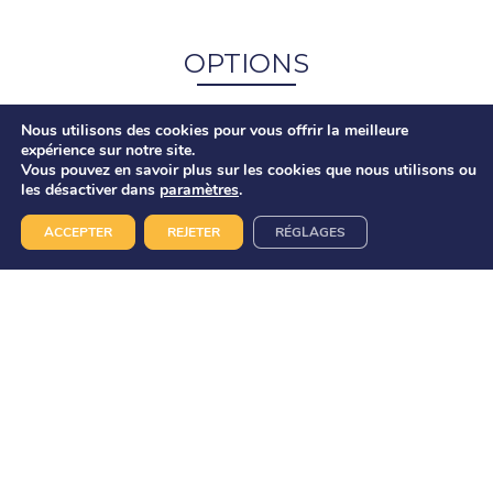
OPTIONS
Nous utilisons des cookies pour vous offrir la meilleure
expérience sur notre site.
Dégustation d'huîtres à bord
1.
Vous pouvez en savoir plus sur les cookies que nous utilisons ou
les désactiver dans
paramètres
.
13€ par personne avec service (+ de
20 personnes) et 11,50€ sans service
ACCEPTER
REJETER
RÉGLAGES
Dégustation d'huîtres au Canon
2.
(avec escale)
Nous consulter (prix escale) + 11€ par
personne
Dégustation du Bassin à bord
3.