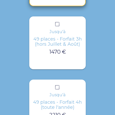
Jusqu'à
49 places - Forfait 3h
(hors Juillet & Août)
1470 €
Jusqu'à
49 places - Forfait 4h
(toute l'année)
2210 €