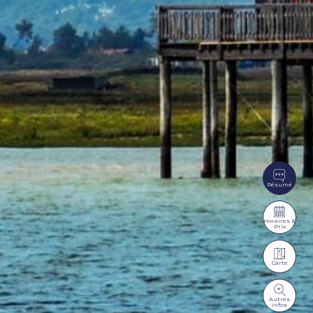
Résumé
Horaires &
Prix
Carte
Autres
infos